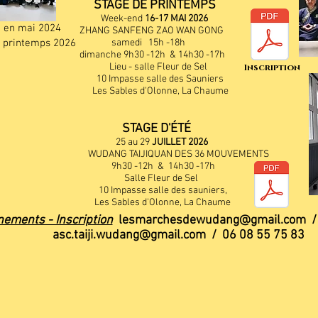
STAGE DE PRINTEMPS
Week-end
16-17 MAI 2026
 en mai 2024
ZHANG SANFENG ZAO WAN GONG
e printemps 2026
samedi 15h -18h
dimanche 9h30 -12h & 14h30 -17h
Lieu - salle Fleur de Sel
Inscription
10 Impasse salle des Sauniers
Les Sables d'Olonne, La Chaume
STAGE D'ÉTÉ
25 au 29
JUILLET 2026
WUDANG TAIJIQUAN DES 36 MOUVEMENTS
9h30 -12h & 14h30 -17h
Salle Fleur de Sel
10 Impasse salle des sauniers,
Les Sables d'Olonne, La Chaume
ements - Inscription
lesmarchesdewudang@gmail.com
/ 
asc.taiji.wudang@gmail.com
/ 06 08 55 75 83